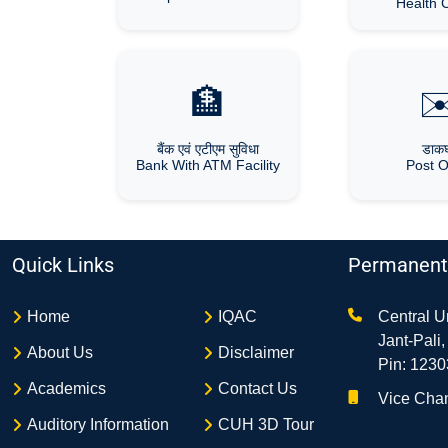
Health 
🏦
✉
बैंक एवं एटीएम सुविधा
डाक
Bank With ATM Facility
Post O
Quick Links
Permanen
Home
IQAC
Central U
Jant-Pali
About Us
Disclaimer
Pin: 123
Academics
Contact Us
Vice Chan
Auditory Information
CUH 3D Tour