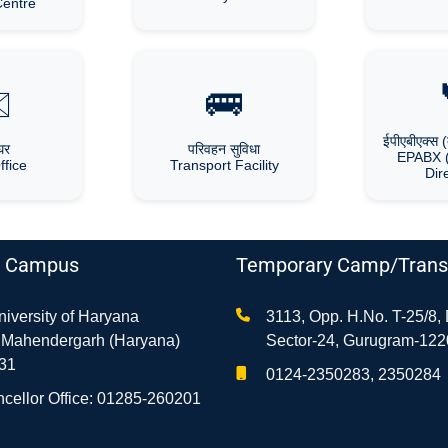
Centre
️
🚌
ईपीएबीएक्स (द
घर
परिवहन सुविधा
EPABX 
ffice
Transport Facility
Dir
t Campus
Temporary Camp/Transi
niversity of Haryana
3113, Opp. H.No. T-25/8,
, Mahendergarh (Haryana)
Sector-24, Gurugram-122
031
0124-2350283, 2350284
cellor Office: 01285-260201