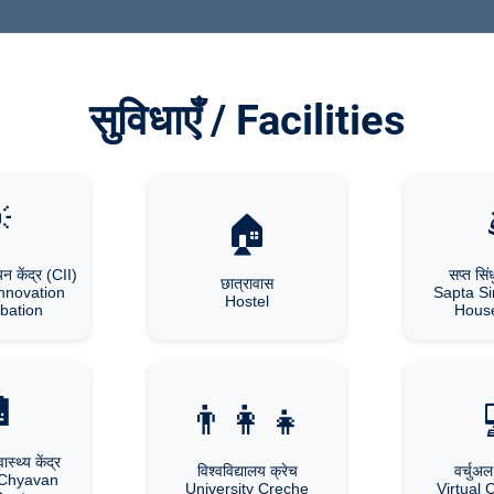
सुविधाएँ / Facilities

🏠
न केंद्र (CII)
सप्त सिं
छात्रावास
Innovation
Sapta S
Hostel
bation
House

👨‍👩‍👧
ास्थ्य केंद्र
विश्वविद्यालय क्रेच
वर्चुअ
 Chyavan
University Creche
Virtual